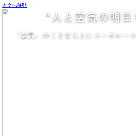
本文へ移動
“人と空気の明日
「空気」のことならJ.G.コーポレー